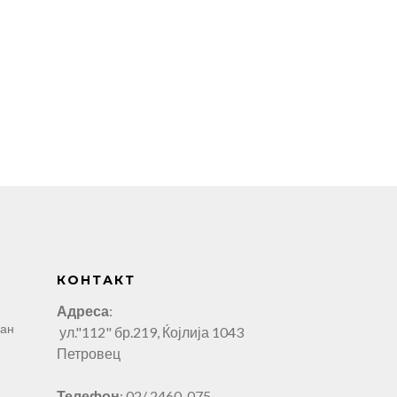
КОНТАКТ
Адреса
:
ман
ул."112" бр.219, Ќојлија 1043
Петровец
Телефон
: 02/ 2460-075