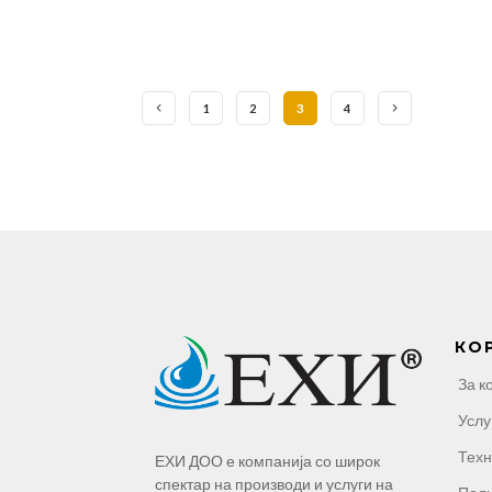
1
2
3
4
КО
За к
Услу
Техн
ЕХИ ДОО е компанија со широк
спектар на производи и услуги на