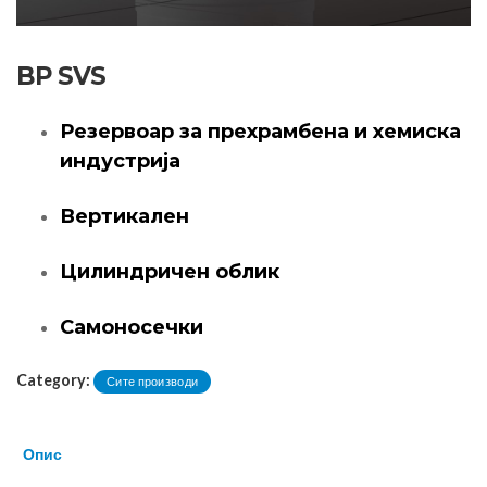
BP SVS
Резервоар за прехрамбена и хемиска
индустрија
Вертикален
Цилиндричен облик
Самоносечки
Category:
Сите производи
Опис