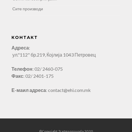
Сите производи
КОНТАКТ
Адреса
:
ул."112" бр.219, Ќојлија 1043 Петровец
Телефон
: 02/ 2460-075
Факс
: 02/ 2401-175
Е-маил адреса
: contact@ehi.com.mk
©Copyright Tretmannavoda 2020