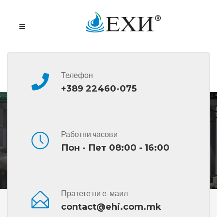
Телефон
+389 22460-075
Акумулација на атмосферски води
Работни часови
Пон - Пет 08:00 - 16:00
Пратете ни е-маил
Дома
Останати Производи
Акумулација На
contact@ehi.com.mk
Атмосферски Води