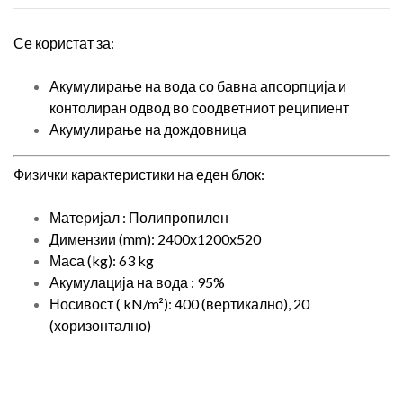
Се користат за:
Акумулирање на вода со бавна апсорпција и
контолиран одвод во соодветниот реципиент
Акумулирање на дождовница
Физички карактеристики на еден блок:
Материјал : Полипропилен
Димензии (mm): 2400x1200x520
Маса (kg): 63 kg
Акумулација на вода : 95%
Носивост ( kN/m²): 400 (вертикално), 20
(хоризонтално)