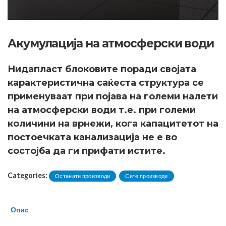
Акумулација на атмосферски води
Нидапласт блоковите поради својата
карактеристична саќеста структура се
применуваат при појава на големи налети
на атмосферски води т.е. при големи
количини на врнежи, кога капацитетот на
постоечката канализација не е во
состојба да ги прифати истите.
Categories:
Останати производи
Сите производи
Опис