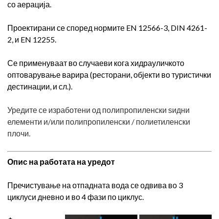
со аерација.
Проектирани се според нормите EN 12566-3, DIN 4261-
2, и EN 12255.
Се применуваат во случаеви кога хидрауличкото
оптоварување варира (ресторани, објекти во туристички
дестинации, и сл.).
Уредите се изработени од полипропиленски ѕидни
елементи и/или полипропиленски / полиетиленски
плочи.
Опис на
р
аботата на уредот
Пречистување на отпадната вода се одвива во 3
циклуси дневно и во 4 фази по циклус.