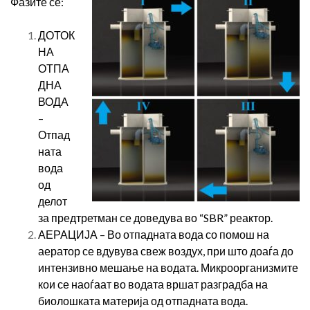
Фазите се:
ДОТОК
НА
ОТПА
ДНА
ВОДА
–
Отпад
ната
вода
од
делот
за предтретман се доведува во “SBR” реактор.
АЕРАЦИЈА – Во отпадната вода со помош на
аератор се вдувува свеж воздух, при што доаѓа до
интензивно мешање на водата. Микроорганизмите
кои се наоѓаат во водата вршат разградба на
биолошката материја од отпадната вода.