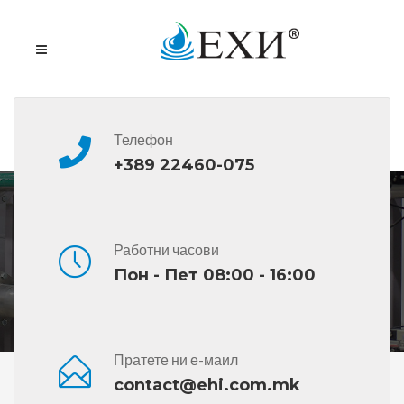
Телефон
+389 22460-075
Пречистителни станици “SBR”
Работни часови
Пон - Пет 08:00 - 16:00
Пратете ни е-маил
Дома
Пречистителни Станици
Пречистителни
contact@ehi.com.mk
Станици “SBR”