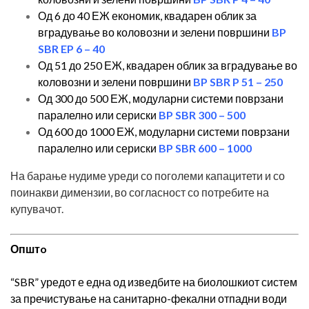
Од 6 до 40 ЕЖ економик, квадарен облик за
вградување во коловозни и зелени површини
BP
SBR EP 6 – 40
Од 51 до 250 ЕЖ, квадарен облик за вградување во
коловозни и зелени површини
BP SBR P 51 – 250
Од 300 до 500 ЕЖ, модуларни системи поврзани
паралелно или сериски
BP SBR 300 – 500
Од 600 до 1000 ЕЖ, модуларни системи поврзани
паралелно или сериски
BP SBR 600 – 1000
На барање нудиме уреди со поголеми капацитети и со
поинакви димензии, во согласност со потребите на
купувачот.
Општ
o
“SBR” уредот е една од изведбите на биолошкиот систем
за пречистување на санитарно-фекални отпадни води