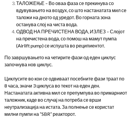
ТАЛОЖЕЊЕ – Во оваа фаза се прекинува со
вдувувањето на воздух, со што настанатата мил се
таложи на дното од уредот. Во горната зона
останува слој на чиста вода.
ОДВОД НА ПРЕЧИСТЕНА ВОДА, ИЗЛЕЗ – Слојот
на пречистена вода, со помош на мамут пумпа
(Airlift pump) се испушта во реципиентот.
По завршувањето на четирите фази од еден циклус
започнува нов циклус.
Циклусите во кои се одвиваат посебните фази траат по
8 часа, значи 3 циклуса во текот на еден ден.
Настанатата активна мил се препумпува во примарниот
таложник, каде во случај на потреба се врши
неутрализација на истата. За полнење се користат
милни пумпи на “SBR” реакторот.