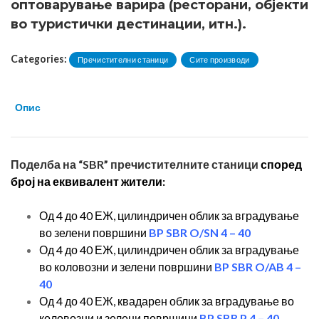
оптоварување варира (ресторани, објекти
во туристички дестинации, итн.).
Categories:
Пречистителни станици
Сите производи
Опис
Поделба на “SBR” пречистителните станици
според
број на еквивалент жители:
Од 4 до 40 ЕЖ, цилиндричен облик за вградување
во зелени површини
BP SBR O/SN 4 –
40
Од 4 до 40 ЕЖ, цилиндричен облик за вградување
во коловозни и зелени површини
BP SBR O/AB 4 –
40
Од 4 до 40 ЕЖ, квадарен облик за вградување во
коловозни и зелени површини
BP SBR P 4 – 40