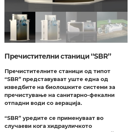
Пречистителни станици “SBR”
Пречистителните станици од типот
“SBR” представуваат уште една од
изведбите на биолошките системи за
пречистување на санитарно-фекални
отпадни води со аерација.
“SBR” уредите се применуваат во
случаеви кога хидрауличкото