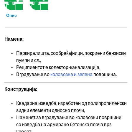
Опис
Намена:
Паркиралишта, сообраќајници, покриени бензиски
пумпи и сл.,
Реципиентот е колектор-канализација,
Вградување во
коловозна и зелена
површина.
Конструкција:
Квадарна изведба, изработен од полипропиленски
ѕидни елементи односно плочи,
Наменет за вградување во коловозни површини,
со изведба на армирано бетонска плоча врз
уредот,