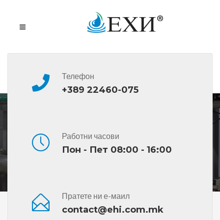
Телефон
+389 22460-075
BP OLEX G/P
Работни часови
Пон - Пет 08:00 - 16:00
Пратете ни е-маил
Дома
Сите Производи
BP OLEX G/P
contact@ehi.com.mk