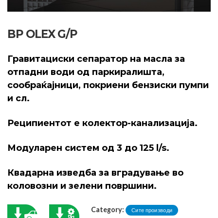
BP OLEX G/P
Гравитациски сепаратор на масла за
отпадни води од паркиралишта,
сообраќајници, покриени бензиски пумпи
и сл.
Реципиентот е колектор-канализација.
Модуларен систем од 3 до 125 l/s.
Квадарна изведба за вградување во
коловозни и зелени површини.
Category:
Сите производи