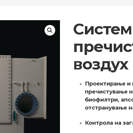
Систем
пречис
воздух
Проектирање и 
пречистување н
биофилтри, апсо
отстранување н
Контрола на заг