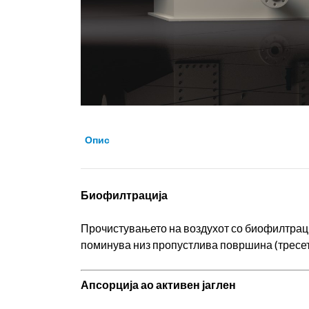
Опис
Биофилтрација
Прочистувањето на воздухот со биофилтраци
поминува низ пропустлива површина (тресет 
Апсорција ао активен јаглен