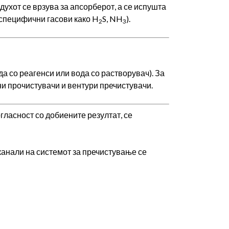
ухот се врзува за апсорберот, а се испушта
 специфични гасови како H
S, NH
).
2
3
а со реагенси или вода со растворувач). За
ни прочистувачи и вентури пречистувачи.
гласност со добиените резултат, се
 канали на системот за пречистување се