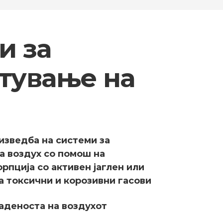
и за
тување на
изведба на системи за
а воздух со помош на
рпција со активен јаглен или
а токсични и корозивни гасови
аденоста на воздухот