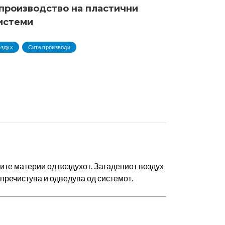
производство на пластични
истеми
оздух
Сите производи
ите материи од воздухот. Загадениот воздух
 пречистува и одведува од системот.