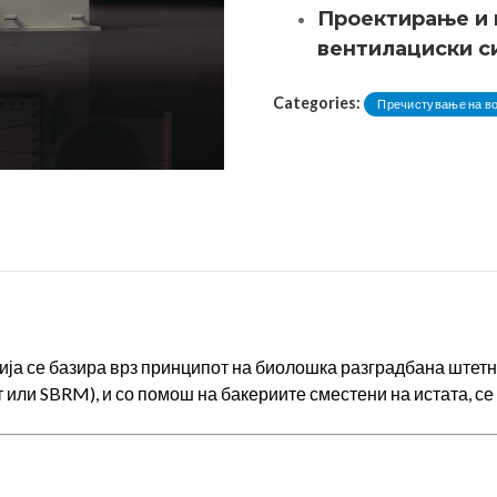
Проектирање и 
вентилациски с
Categories:
Пречистување на в
ја се базира врз принципот на биолошка разградбана штетн
или SBRM), и со помош на бакериите сместени на истата, се