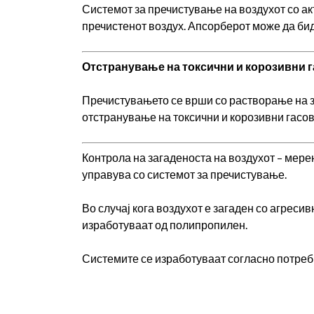
Системот за пречистување на воздухот со ак
пречистенот воздух. Апсорберот може да бид
Отстранување на токсични и корозивни 
Пречистувањето се врши со растворање на за
отстранување на токсични и корозивни гасов
Контрола на загаденоста на воздухот –
мерењ
управува со системот за пречистување.
Во случај кога воздухот е загаден со агрес
изработуваат од полипропилен.
Системите се изработуваат согласно потреб