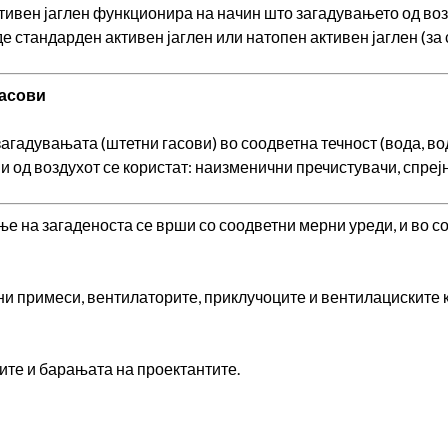
тивен јаглен функционира на начин што загадувањето од возд
е стандарден активен јаглен или натопен активен јаглен (за
гасови
гадувањата (штетни гасови) во соодветна течност (вода, вод
и од воздухот се користат: наизменични пречистувачи, спреј
е на загаденоста се врши со соодветни мерни уреди, и во со
ивни примеси, вентилаторите, приклучоците и вентилациските
ите и барањата на проектантите.