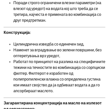
Поради строго ограничени влезни параметри (на
влезот од уредот) на водата кој што треба да се
третира, најчеста е примената во комбинација со
друг предтретман.
Конструкција:
Цилиндрична изведба со единечен ѕид,
Наменет за вградување во зелени површини, без
оптеретувања врз уредот,
Работат по принципот на разлика на специфичните
тежини на течностите во комбинација со сорпциски
филтер. Филтерот е изработен од
полипропиленски влакна со определена густина
кои имаат својство да ја одбиваат водата а да го
апсорбираат маслото.
Загарантирана концентрација на масло на излезот
од сепараторот: