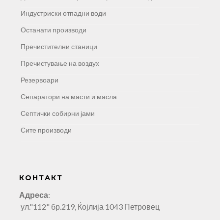
Индустриски отпадни води
Останати производи
Пречистителни станици
Пречистување на воздух
Резервоари
Сепаратори на масти и масла
Септички собирни јами
Сите производи
КОНТАКТ
Адреса
:
ул."112" бр.219, Ќојлија 1043 Петровец