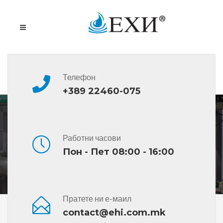
Телефон
+389 22460-075
BP OLEX SF/O/SN
Работни часови
Пон - Пет 08:00 - 16:00
Пратете ни е-маил
Дома
Сите Производи
BP OLEX SF/O/SN
contact@ehi.com.mk