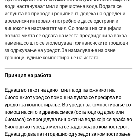
води настануваат мил и пречистена вода. Водата се
испушта во природен реципиент, додека на одредени
временски интервали потребно е да се одстрани и
вишокот на настанатат мил. Со помош на специјали
возила милта се одлага на места предвидени за ваква
намена, со што се зголемуваат финансиските трошоци
за одржување на уредот. За намалување на овие
трошоци нудиме компостирање на истата.
Принцип на работа
Еднаш во текот на денот милта од таложникот на
биолошкиот уред со помош на пумпа се префрла во
уредот за компостирање. Во уредот за компостирање со
помош на сито и дрвена смеса (остатоци од дрво или
биомаса) се процедува вишокот на вода која се враќа во
биолошкиот уред, а милта се задржува во компостерот.
Еднаш до два пати годишно од уредот за компостирање