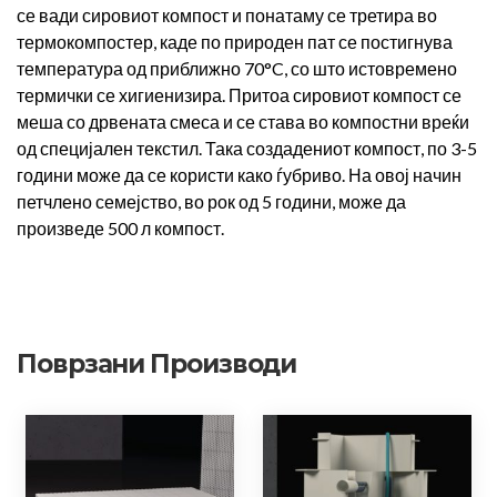
се вади сировиот компост и понатаму се третира во
термокомпостер, каде по природен пат се постигнува
температура од приближно 70°C, со што истовремено
термички се хигиенизира. Притоа сировиот компост се
меша со дрвената смеса и се става во компостни вреќи
од специјален текстил. Така создадениот компост, по 3-5
години може да се користи како ѓубриво. На овој начин
петчлено семејство, во рок од 5 години, може да
произведе 500 л компост.
Поврзани Производи