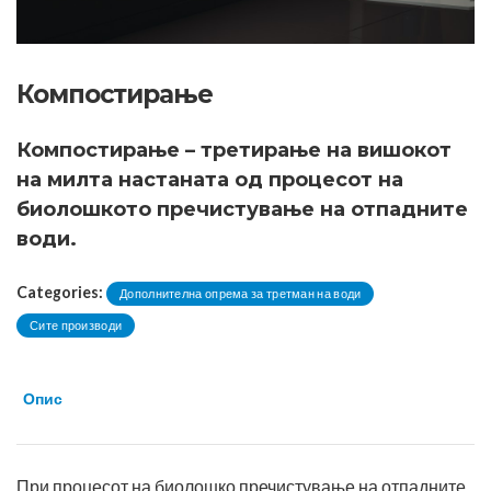
Компостирање
Компостирање – третирање на вишокот
на милта настаната од процесот на
биолошкото пречистување на отпадните
води.
Categories:
Дополнителна опрема за третман на води
Сите производи
Опис
При процесот на биолошко пречистување на отпадните