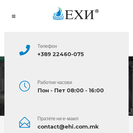
Телефон
+389 22460-075
Компостирање
Работни часови
Пон - Пет 08:00 - 16:00
Пратете ни е-маил
Дома
Дополнителна Опрема За Третман На Води
contact@ehi.com.mk
Компостирање