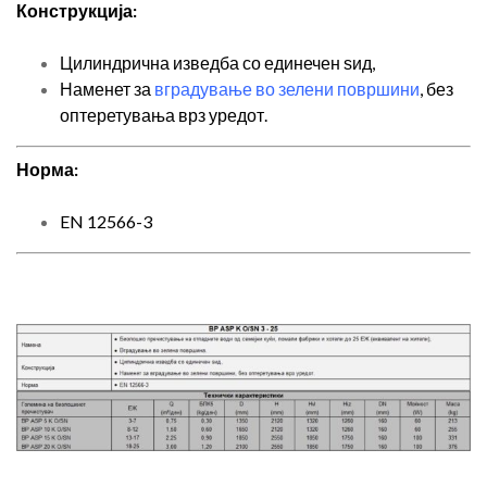
Конструкција:
Цилиндрична изведба со единечен ѕид,
Наменет за
вградување во зелени површини
, без
оптеретувања врз уредот.
Норма:
EN 12566-3