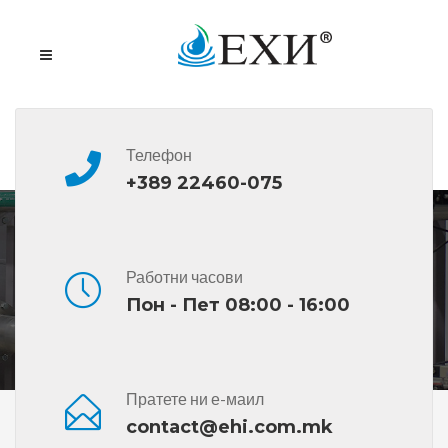
Телефон
+389 22460-075
BP ASP K O/SN 3 – 25
Работни часови
Пон - Пет 08:00 - 16:00
Пратете ни е-маил
Дома
Сите Производи
BP ASP K O/SN 3 – 25
contact@ehi.com.mk