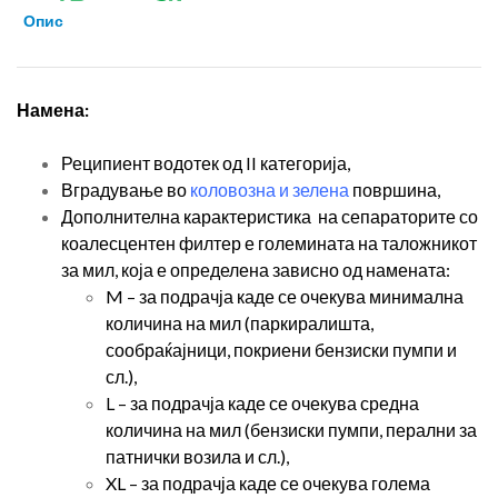
Опис
Намена:
Реципиент водотек од II категорија,
Вградување во
коловозна и зелена
површина,
Дополнителна карактеристика на сепараторите со
коалесцентен филтер е големината на таложникот
за мил, која е определена зависно од намената:
M – за подрачја каде се очекува минимална
количина на мил (паркиралишта,
сообраќајници, покриени бензиски пумпи и
сл.),
L – за подрачја каде се очекува средна
количина на мил (бензиски пумпи, перални за
патнички возила и сл.),
XL – за подрачја каде се очекува голема