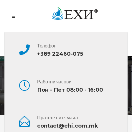
Телефон
+389 22460-075
BP OLEX KF/O/AB
Работни часови
Пон - Пет 08:00 - 16:00
Пратете ни е-маил
Дома
Сите Производи
BP OLEX KF/O/AB
contact@ehi.com.mk