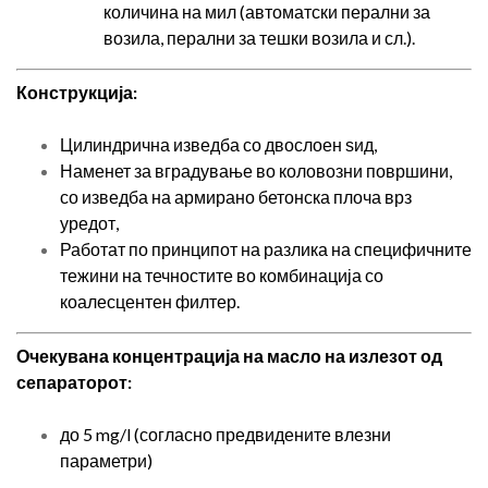
количина на мил (автоматски перални за
возила, перални за тешки возила и сл.).
Конструкција:
Цилиндрична изведба со двослоен ѕид,
Наменет за вградување во коловозни површини,
со изведба на армирано бетонска плоча врз
уредот,
Работат по принципот на разлика на специфичните
тежини на течностите во комбинација со
коалесцентен филтер.
Очекувана концентрација на масло на излезот од
сепараторот:
до 5 mg/l (согласно предвидените влезни
параметри)