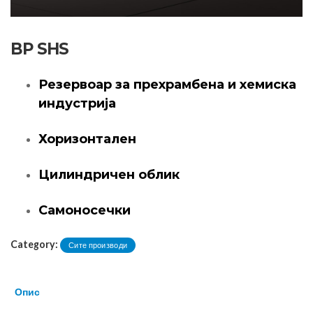
BP SHS
Резервоар за прехрамбена и хемиска
индустрија
Хоризонтален
Цилиндричен облик
Самоносечки
Category:
Сите производи
Опис