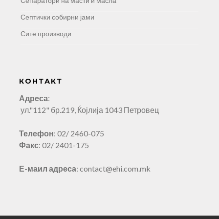
Сепаратори на масти и масла
Септички собирни јами
Сите производи
КОНТАКТ
Адреса
:
ул."112" бр.219, Ќојлија 1043 Петровец
Телефон
: 02/ 2460-075
Факс
: 02/ 2401-175
Е-маил адреса
: contact@ehi.com.mk