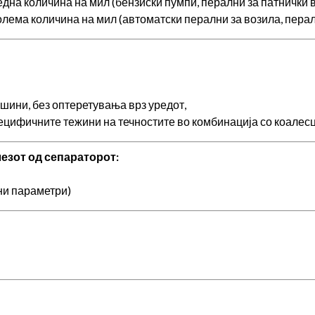
редна количина на мил (бензиски пумпи, перални за патнички во
голема количина на мил (автоматски перални за возила, пералн
шини, без оптеретувања врз уредот,
пецифичните тежини на течностите во комбинација со коалес
езот од сепараторот:
ни параметри)