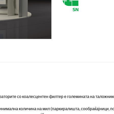
аторите со коалесцентен филтер е големината на таложникот
минимална количина на мил (паркиралишта, сообраќајници, по