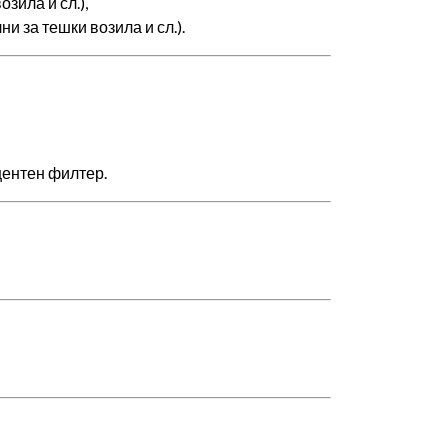
зила и сл.),
и за тешки возила и сл.).
центен филтер.