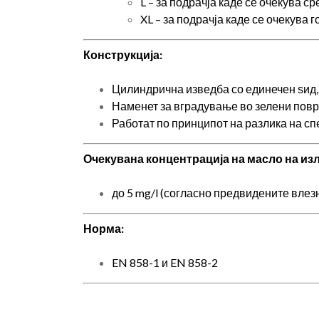
L – за подрачја каде се очекува с
XL – за подрачја каде се очекува 
Конструкција:
Цилиндрична изведба со единечен ѕид,
Наменет за вградување во зелени повр
Работат по принципот на разлика на с
Очекувана концентрација на масло на изл
до 5 mg/l (согласно предвидените влез
Норма:
EN 858-1 и EN 858-2