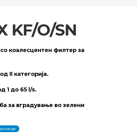
X KF/O/SN
 со коалесцентен филтер за
д II категорија.
1 до 65 l/s.
а за вградување во зелени
производи