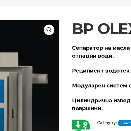
BP OLE
Сепаратор на масла
отпадни води.
Реципиент водотек о
Модуларен систем од 
Цилиндрична изведб
површини.
Category:
Сите 