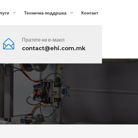
луги
Техничка поддршка
Контакт
Пратете ни е-маил
contact@ehi.com.mk
N