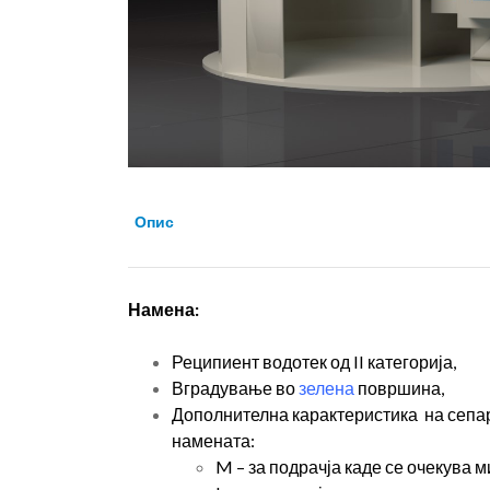
Опис
Намена:
Реципиент водотек од II категорија,
Вградување во
зелена
површина,
Дополнителна карактеристика на сепар
намената:
M – за подрачја каде се очекува 