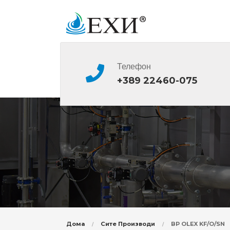
Телефон
+389 22460-075
Дома
Сите Производи
BP OLEX KF/O/SN