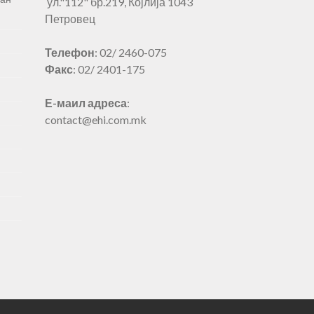
ул."112" бр.219, Ќојлија 1043
Петровец
Телефон
: 02/ 2460-075
Факс
: 02/ 2401-175
Е-маил адреса
:
contact@ehi.com.mk