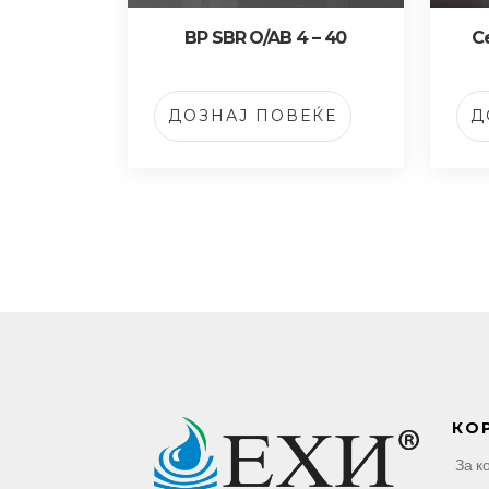
BP SBR O/AB 4 – 40
С
ДОЗНАЈ ПОВЕЌЕ
Д
КО
За к