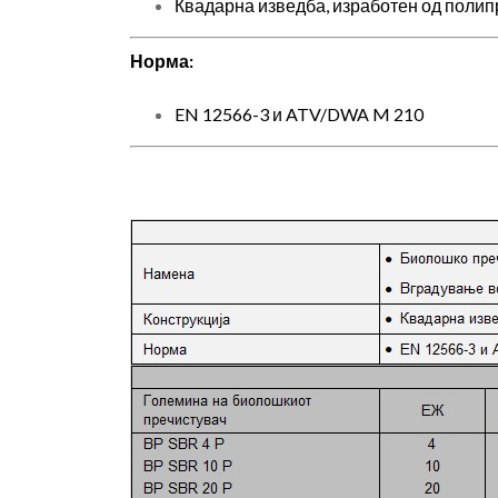
Квадарна изведба, изработен од полип
Норма:
EN 12566-3 и ATV/DWA M 210