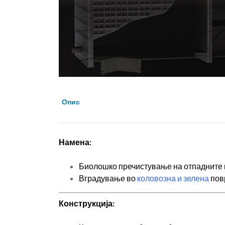
Опис
Намена:
Биолошко пречистување на отпадните в
Вградување во
коловозна и зелена
пов
Конструкција: