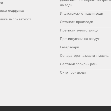
ги
на води
ичка поддршка
Индустриски отпадни води
тика за приватност
Останати производи
Пречистителни станици
Пречистување на воздух
Резервоари
Сепаратори на масти и масла
Септички собирни јами
Сите производи