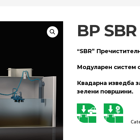
BP SBR 
“SBR” Пречистителн
Модуларен систем о
Квадарна изведба з
зелени површини.
Cat