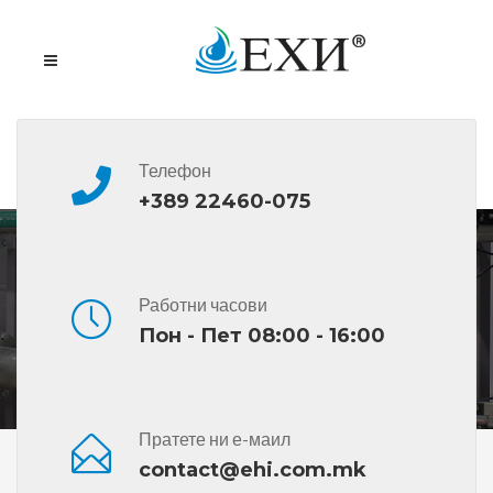
Телефон
+389 22460-075
BP OLEX SF/O/AB
Работни часови
Пон - Пет 08:00 - 16:00
Пратете ни е-маил
Дома
Сите Производи
BP OLEX SF/O/AB
contact@ehi.com.mk