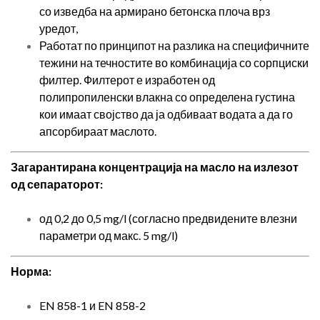
со изведба на армирано бетонска плоча врз
уредот,
Работат по принципот на разлика на специфичните
тежини на течностите во комбинација со сорпциски
филтер. Филтерот е изработен од
полипропиленски влакна со определена густина
кои имаат својство да ја одбиваат водата а да го
апсорбираат маслото.
Загарантирана концентрација на масло на излезот
од сепараторот:
од 0,2 до 0,5 mg/l (согласно предвидените влезни
параметри од макс. 5 mg/l)
Норма:
EN 858-1 и EN 858-2