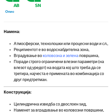
Опис
Намена:
Атмосферски, технолошки или процесни води и сл.,
Реципиентот е во водоснабдителна зона,
Вградување во
коловозна и зелена
површина,
Поради строго ограничени влезни параметри (на
влезот од уредот) на водата кој што треба да се
третира, најчеста е примената во комбинација со
друг предтретман.
Конструкција:
Цилиндрична изведба со двослоен ѕид,
Наменет за вградување во коловозни површини,