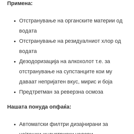
Примена:
Отстранување на органските материи од
водата
Отстранување на резидуалниот хлор од
водата
Дезодоризација на алкохолот т.е. за
отстранување на супстанците кои му
даваат непријатен вкус, мирис и боја
Предтретман за реверзна осмоза
Нашата понуда опфаќа:
Автоматски филтри дизајнирани за