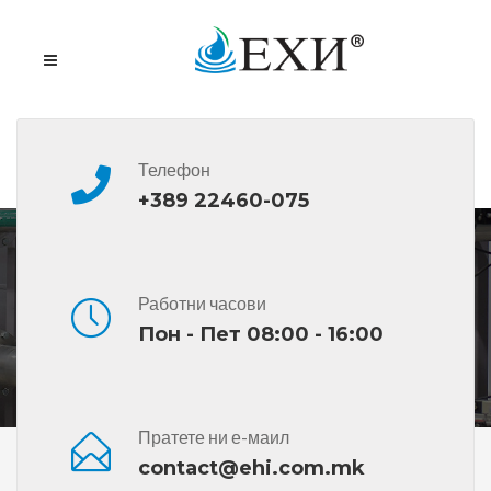
Телефон
+389 22460-075
Дехлорирање и дезодорација
Работни часови
Пон - Пет 08:00 - 16:00
Пратете ни е-маил
Дома
Дехлорирање И Дезодорација
contact@ehi.com.mk